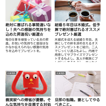
絶対に喜ばれる事間違いな
結婚５年目は木婚式。低予
し！夫への感謝の気持ちを
算で絶対喜ばれるオススメ
込めた昇進祝い厳選☆
プレゼント厳選
毎日仕事を頑張っている夫の昇
木婚式を迎える結婚５年目。夫
進。お祝いの気持ちと普段はな
婦としての絆を深め合えるオス
かなか伝えられない感謝の気持
スメプレゼントをご紹介。二人
ちを込めてプレゼントを。
でじっくり選ぶもよし。内緒で
用意してサプライズでプレゼン
トするもよし。友人や親族にプ
レゼントするもよし。せっかく
の節目の年。とびっきり素敵な
プレゼントを用...
夫婦関係
夫婦関係
義実家への帰省が憂鬱。そ
旦那の転職。妻としてやる
んな気持ちを改善する対処
べきこと。