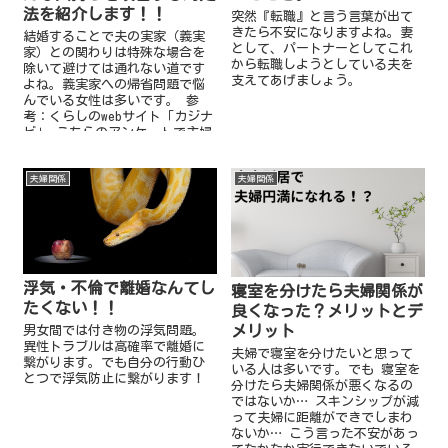
法を紹介します！！
突然『転職』と言う言葉が出て
きたら不安になりますよね。妻
結婚することで夫の実家（義実
として、パートナーとしてこれ
家）との関わりは特殊な場合を
から転職しようとしている夫を
除いて避けては通れない道です
支えてあげましょう。
よね。義実家への帰省問題で悩
んでいる女性は多いです。 参
考：くらしのwebサイト「カジナ
ビ」 こちらのアンケートで主婦
の約70％が義実...
夫婦関係
夫婦関係
浮気・不倫で離婚なんてし
寝室を分けたら夫婦関係が
たくない！！
良くなった？メリットとデ
メリット
男女間では付き物の浮気問題。
異性トラブルは高確率で離婚に
夫婦で寝室を分けたいと思って
繋がります。でも自分の行動ひ
いる人は多いです。でも 寝室を
とつで浮気防止に繋がります！
分けたら夫婦関係が悪くなるの
ではないか… スキンシップが減
って夫婦に距離ができでしまわ
ないか… こう言った不安があっ