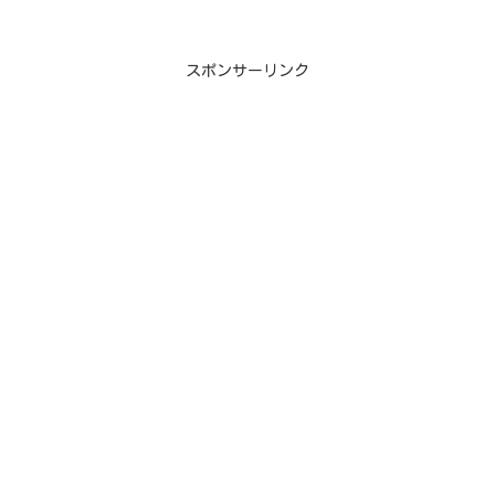
てなかなか実行できないでいる
方が多いの...
スポンサーリンク