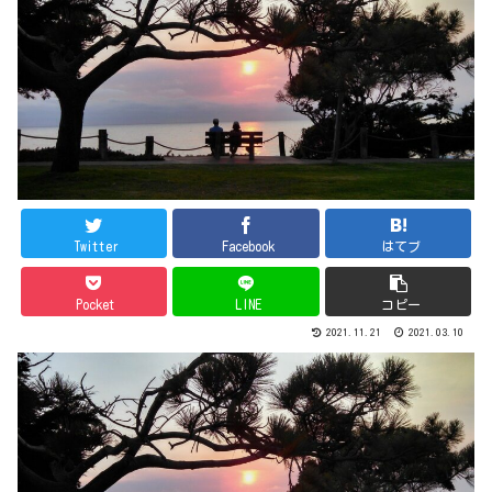
Twitter
Facebook
はてブ
Pocket
LINE
コピー
2021.11.21
2021.03.10